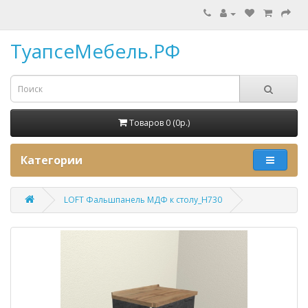
ТуапсеМебель.РФ
Товаров 0 (0p.)
Категории
LOFT Фальшпанель МДФ к столу_Н730