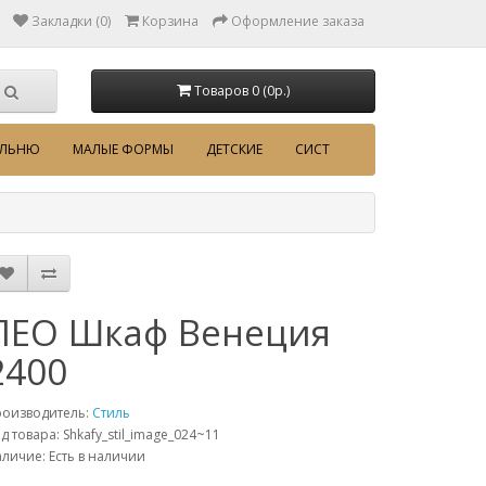
Закладки (0)
Корзина
Оформление заказа
Товаров 0 (0p.)
АЛЬНЮ
МАЛЫЕ ФОРМЫ
ДЕТСКИЕ
СИСТ
ЛЕО Шкаф Венеция
2400
роизводитель:
Стиль
д товара: Shkafy_stil_image_024~11
личие: Есть в наличии