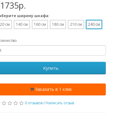
51735p.
ыберите ширину шкафа:
20 см
140 см
160 см
180 см
210 см
240 см
личество
Купить
Заказать в 1 клик
0 отзывов
/
Написать отзыв