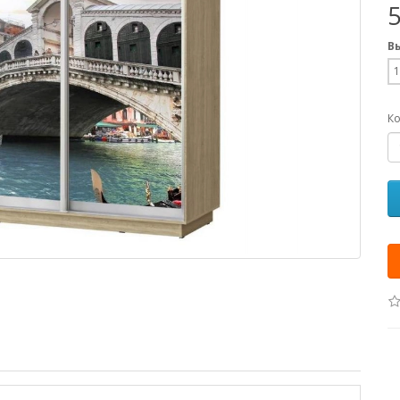
В
1
Ко