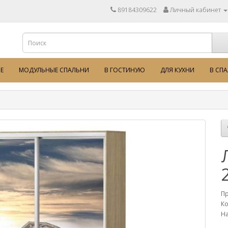
89184309622
Личный кабинет
Е
МОДУЛЬНЫЕ СПАЛЬНИ
В ГОСТИНУЮ
ДЛЯ КУХНИ
В СП
П
Ко
На