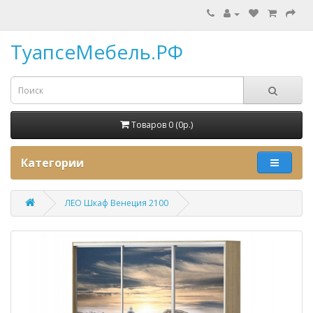
ТуапсеМебель.РФ
Товаров 0 (0p.)
Категории
ЛЕО Шкаф Венеция 2100