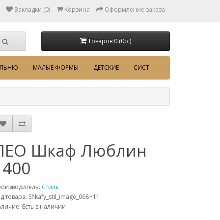
Закладки (0)
Корзина
Оформление заказа
Товаров 0 (0p.)
АЛЬНЮ
МАЛЫЕ ФОРМЫ
ДЕТСКИЕ
СИСТ
ЛЕО Шкаф Люблин
1400
роизводитель:
Стиль
д товара: Shkafy_stil_image_068~11
личие: Есть в наличии