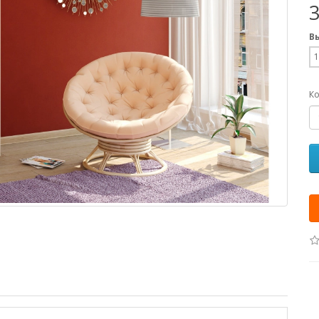
В
1
Ко