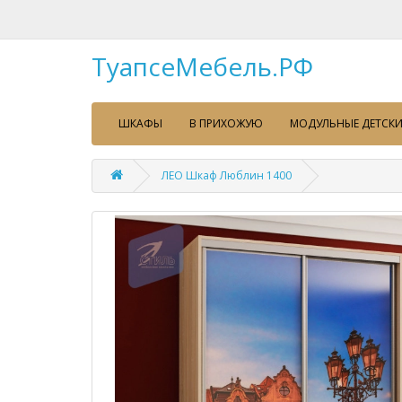
ТуапсеМебель.РФ
ШКАФЫ
В ПРИХОЖУЮ
МОДУЛЬНЫЕ ДЕТСКИ
ЛЕО Шкаф Люблин 1400