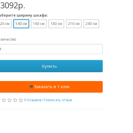
33092p.
ыберите ширину шкафа:
20 см
140 см
160 см
180 см
210 см
240 см
личество
Купить
Заказать в 1 клик
0 отзывов
/
Написать отзыв