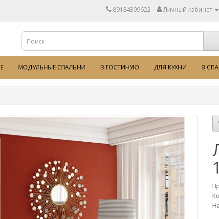
89184309622
Личный кабинет
Е
МОДУЛЬНЫЕ СПАЛЬНИ
В ГОСТИНУЮ
ДЛЯ КУХНИ
В СП
П
Ко
На