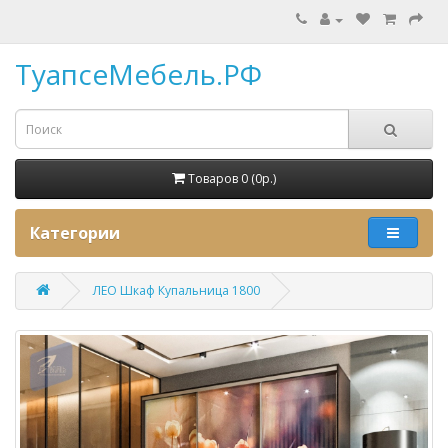
ТуапсеМебель.РФ
Товаров 0 (0p.)
Категории
ЛЕО Шкаф Купальница 1800