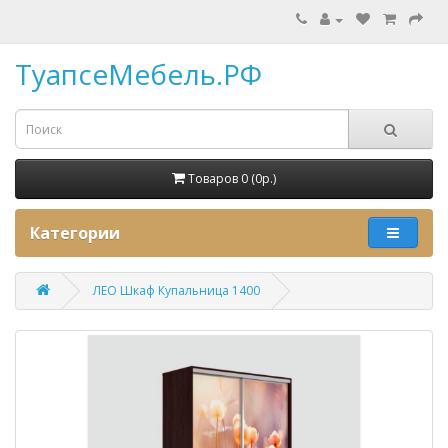
ТуапсеМебель.РФ
Товаров 0 (0p.)
Категории
ЛЕО Шкаф Купальница 1400