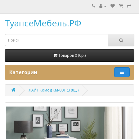
ТуапсеМебель.РФ
Товаров 0 (0p.)
Категории
ЛАЙТ Комод КМ-001 (3 ящ.)