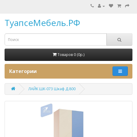
ТуапсеМебель.РФ
Товаров 0 (0p.)
Категории
ЛАЙК ШК-073 Шкаф Д.800