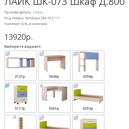
ЛАЙК ШК-073 Шкаф Д.800
Производитель:
Стиль
Код товара: detskaya_like-012~11
Наличие: Есть в наличии
13920p.
Выберите вариант:
2121p.
3840p.
4250p.
5117p.
5561p.
6253p.