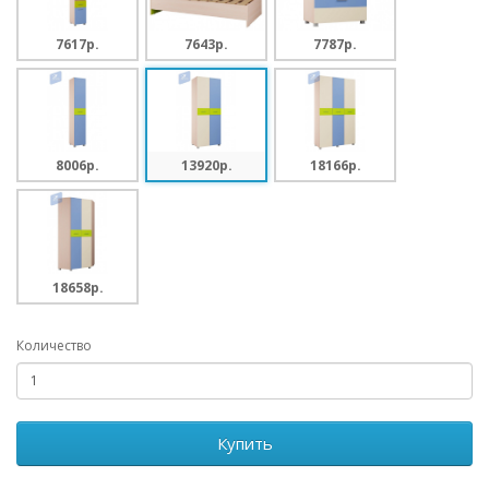
7617p.
7643p.
7787p.
8006p.
13920p.
18166p.
18658p.
Количество
Купить