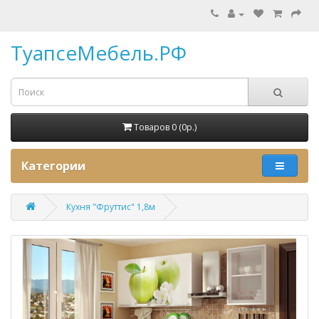
ТуапсеМебель.РФ
Товаров 0 (0p.)
Категории
Кухня "Фруттис" 1,8м