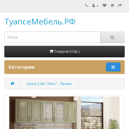
ТуапсеМебель.РФ
Товаров 0 (0p.)
Категории
Кухня 2,0м "Люкс" - Прима