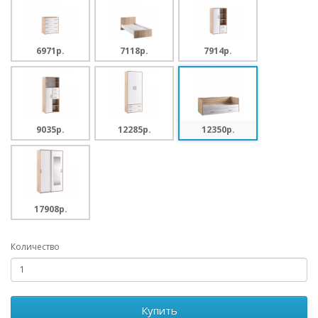
6971p.
7118p.
7914p.
9035p.
12285p.
12350p.
17908p.
Количество
Купить