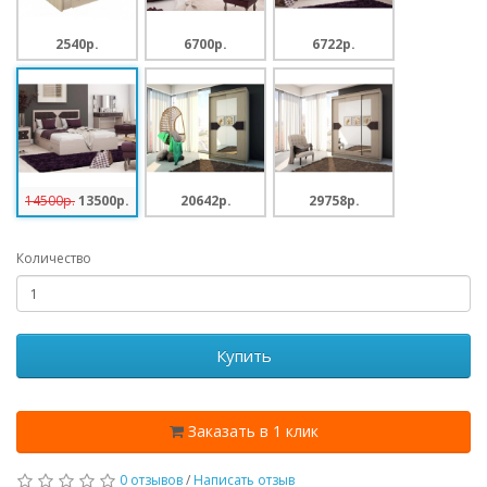
2540p.
6700p.
6722p.
14500p.
13500p.
20642p.
29758p.
Количество
Купить
Заказать в 1 клик
0 отзывов
/
Написать отзыв