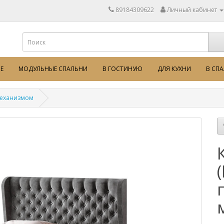
89184309622
Личный кабинет
Е
МОДУЛЬНЫЕ СПАЛЬНИ
В ГОСТИНУЮ
ДЛЯ КУХНИ
В СП
механизмом