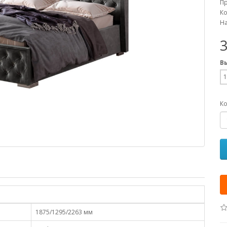
П
Ко
На
В
1
Ко
1875/1295/2263 мм