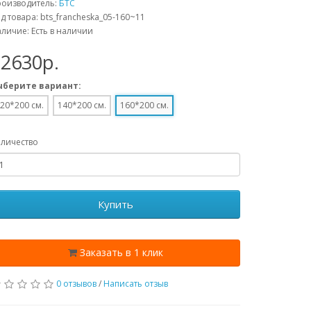
роизводитель:
БТС
д товара: bts_francheska_05-160~11
личие: Есть в наличии
32630p.
ыберите вариант:
20*200 см.
140*200 см.
160*200 см.
личество
Купить
Заказать в 1 клик
0 отзывов
/
Написать отзыв