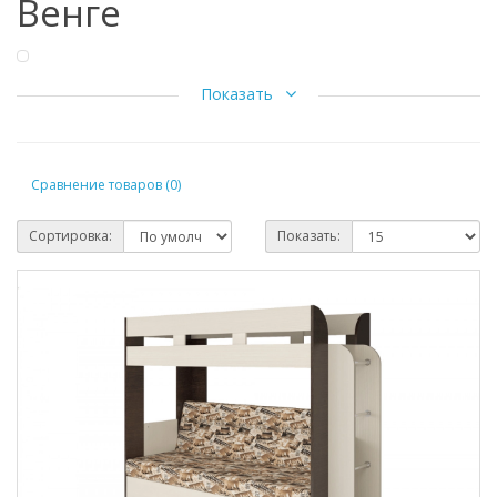
Венге
Особенности кровати:
Показать
Ширина 2050 мм
Высота 1674 мм
Глубина 834 мм
Сравнение товаров (0)
Вес 127.4 кг
Сортировка:
Показать:
Прекрасное решение для комнаты маленького ребенка или
подростка.
Удобный раскладной диван с мягкой спинкой.
Спальное место дивана: в разложенном виде
1850х1200 мм.
Спальное место кровати:
1900х800 мм.
Простой и надёжный механизм трансформации - книжка.
Наполнитель ППУ.
Матрас на верхний ярус в стоимость кровати не входит и
приобретается отдельно.