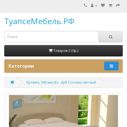
ТуапсеМебель.РФ
Товаров 0 (0p.)
Категории
Кровать 940 мм (Б) - Дуб Сонома светлый