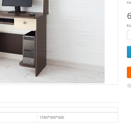
На
6
Ко
1580*900*600