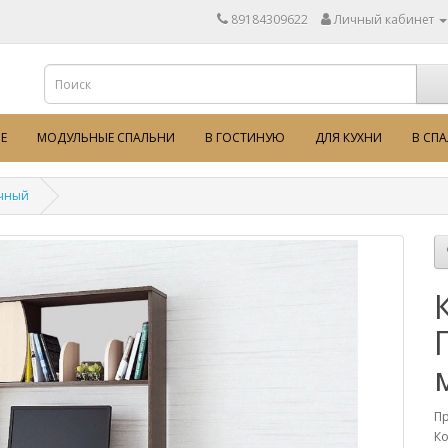
89184309622
Личный кабинет
Е
МОДУЛЬНЫЕ СПАЛЬНИ
В ГОСТИНУЮ
ДЛЯ КУХНИ
В СП
очный
П
Ко