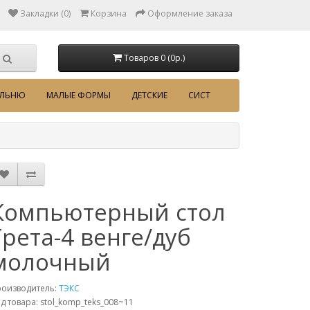
Закладки (0)
Корзина
Оформление заказа
Товаров 0 (0p.)
АЛЬНЮ
МАЛЫЕ ФОРМЫ
ДЕТСКИЕ
СИСТ
Компьютерный стол
Грета-4 венге/дуб
молочный
роизводитель:
ТЭКС
д товара: stol_komp_teks_008~11