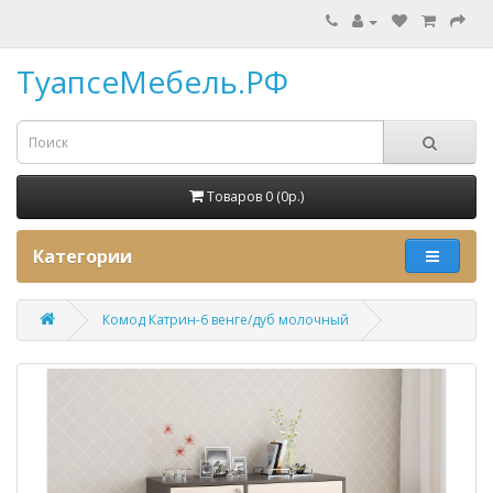
ТуапсеМебель.РФ
Товаров 0 (0p.)
Категории
Комод Катрин-6 венге/дуб молочный