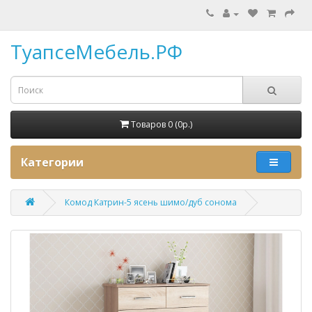
ТуапсеМебель.РФ
Товаров 0 (0p.)
Категории
Комод Катрин-5 ясень шимо/дуб сонома