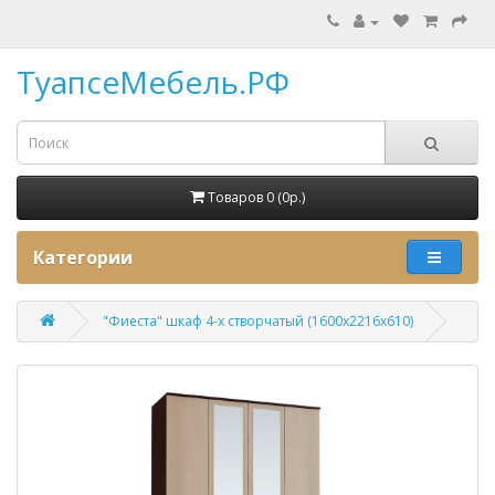
ТуапсеМебель.РФ
Товаров 0 (0p.)
Категории
"Фиеста" шкаф 4-х створчатый (1600х2216х610)