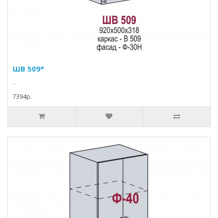
ШВ 509*
..
7394p.