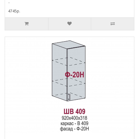
..
4745p.