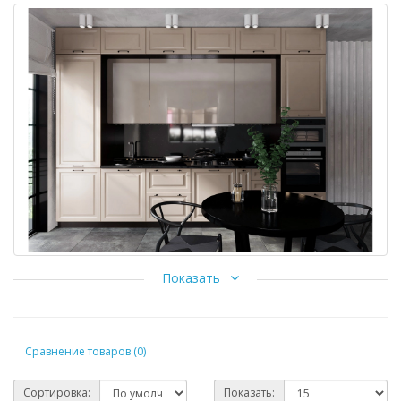
Хотите окунуться в атмосферу аристократичной роскоши?
Показать
Тогда кухня «Ницца Royal» создана специально для Вас.
Главным отличием этой кухни является фасад, покрытый
эмалью. За счет этого он приобретает деликатный блеск и
добавляет кухне особый шик.
Сравнение товаров (0)
Сортировка:
Показать: