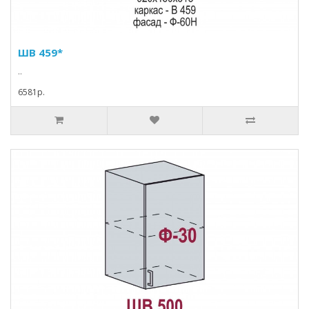
ШВ 459*
..
6581p.