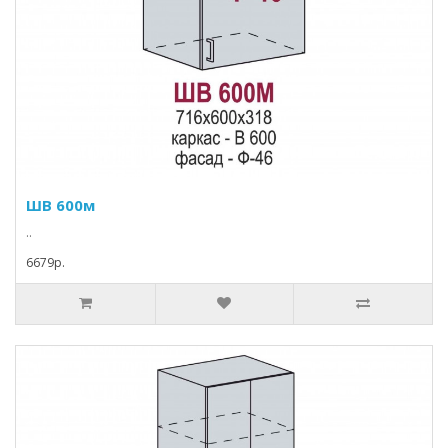
ШВ 600м
..
6679p.