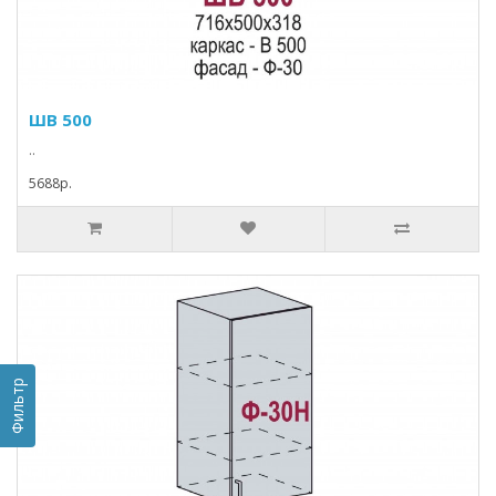
ШВ 500
..
5688p.
Фильтр