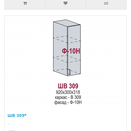
ШВ 309*
..