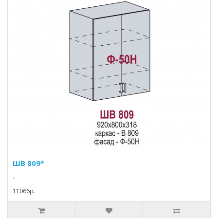
ШВ 809*
..
11066p.