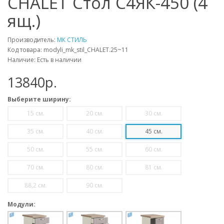
CHALET Стол С4ЯК-450 (4
ящ.)
Производитель:
МК СТИЛЬ
Код товара: modyli_mk_stil_CHALET.25~11
Наличие: Есть в наличии
13840p.
Выберите ширину:
15 см.
20 см.
30 см.
35 см.
40 см.
45 см.
50 см.
55 см.
60 см.
70 см.
80 см.
81 см.
88,2 см.
90 см.
Модули: