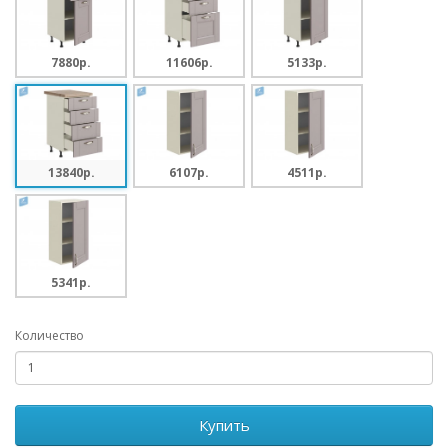
7880p.
11606p.
5133p.
13840p.
6107p.
4511p.
5341p.
Количество
Купить