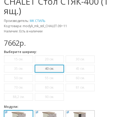
CHALET Стол С1ЯК-400 (1
ящ.)
Производитель:
МК СТИЛЬ
Код товара: modyli_mk_stil_CHALET.09~11
Наличие: Есть в наличии
7662p.
Выберите ширину:
15 см.
20 см.
30 см.
35 см.
40 см.
45 см.
50 см.
55 см.
60 см.
70 см.
80 см.
81 см.
88,2 см.
90 см.
Модули: