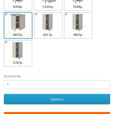
8444p.
12441p.
5598p.
6627p.
6617p.
4867p.
5787p.
Количество
Купить