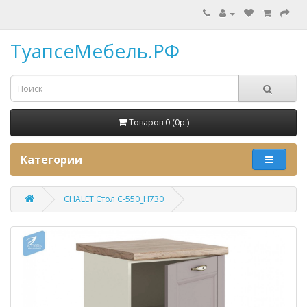
ТуапсеМебель.РФ
Товаров 0 (0p.)
Категории
CHALET Стол С-550_Н730