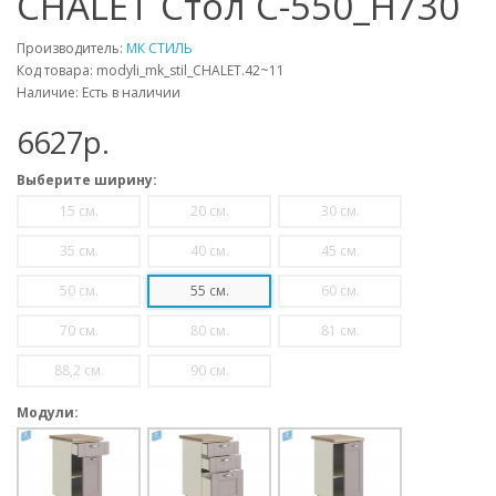
CHALET Стол С-550_Н730
Производитель:
МК СТИЛЬ
Код товара: modyli_mk_stil_CHALET.42~11
Наличие: Есть в наличии
6627p.
Выберите ширину:
15 см.
20 см.
30 см.
35 см.
40 см.
45 см.
50 см.
55 см.
60 см.
70 см.
80 см.
81 см.
88,2 см.
90 см.
Модули: