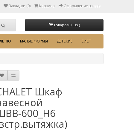
Закладки (0)
Корзина
Оформление заказа
Товаров 0 (0p.)
АЛЬНЮ
МАЛЫЕ ФОРМЫ
ДЕТСКИЕ
СИСТ
CHALET Шкаф
навесной
ШВВ-600_Н6
(встр.вытяжка)