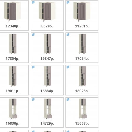
12340p.
8624p.
11261p.
17854p.
15847p.
17054p.
19011p.
16884p.
18028p.
16830p.
14729p.
15668p.