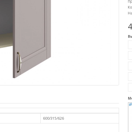
П
Ко
На
4
В
М
600/315/626