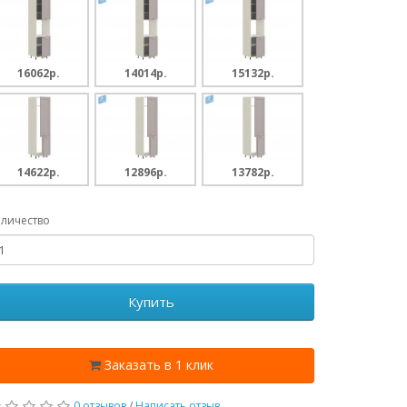
16062p.
14014p.
15132p.
14622p.
12896p.
13782p.
личество
Купить
Заказать в 1 клик
0 отзывов
/
Написать отзыв