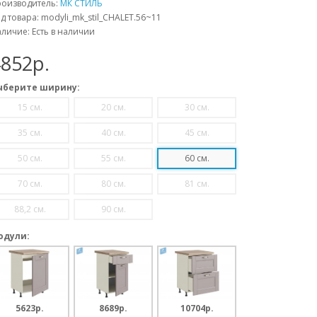
роизводитель:
МК СТИЛЬ
д товара: modyli_mk_stil_CHALET.56~11
личие: Есть в наличии
852p.
ыберите ширину:
15 см.
20 см.
30 см.
35 см.
40 см.
45 см.
50 см.
55 см.
60 см.
70 см.
80 см.
81 см.
88,2 см.
90 см.
одули:
5623p.
8689p.
10704p.