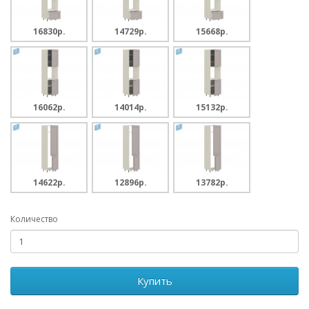
16830p.
14729p.
15668p.
16062p.
14014p.
15132p.
14622p.
12896p.
13782p.
Количество
Купить