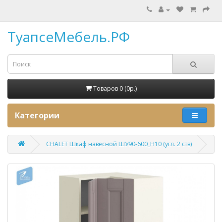
ТуапсеМебель.РФ
Товаров 0 (0p.)
Категории
CHALET Шкаф навесной ШУ90-600_Н10 (угл. 2 ств)