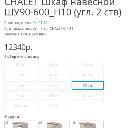
CHALET Шкаф навесной
ШУ90-600_Н10 (угл. 2 ств)
Производитель:
МК СТИЛЬ
Код товара: modyli_mk_stil_CHALET.61~11
Наличие: Есть в наличии
12340p.
Выберите ширину:
15 см.
20 см.
30 см.
35 см.
40 см.
45 см.
50 см.
55 см.
60 см.
70 см.
80 см.
81 см.
88,2 см.
90 см.
Модули: