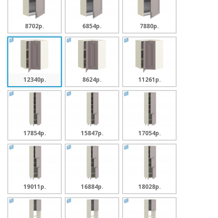
8702p.
6854p.
7880p.
12340p.
8624p.
11261p.
17854p.
15847p.
17054p.
19011p.
16884p.
18028p.