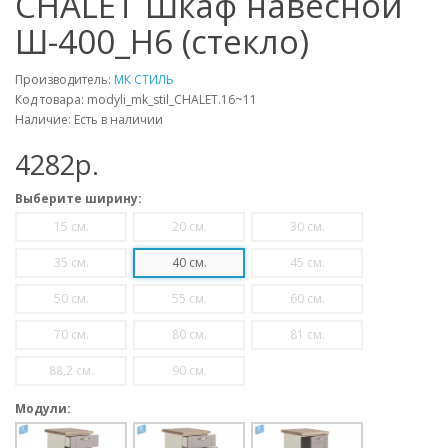
CHALET Шкаф навесной
Ш-400_Н6 (стекло)
Производитель:
МК СТИЛЬ
Код товара: modyli_mk_stil_CHALET.16~11
Наличие: Есть в наличии
4282p.
Выберите ширину:
15 см.
20 см.
30 см.
35 см.
40 см.
45 см.
50 см.
55 см.
60 см.
70 см.
80 см.
81 см.
88,2 см.
90 см.
Модули: