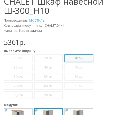
CHALET Шкаф навесной
Ш-300_Н10
Производитель:
МК СТИЛЬ
Код товара: modyli_mk_stil_CHALET.04~11
Наличие: Есть в наличии
5361p.
Выберите ширину:
15 см.
20 см.
30 см.
35 см.
40 см.
45 см.
50 см.
55 см.
60 см.
70 см.
80 см.
81 см.
88,2 см.
90 см.
Модули: