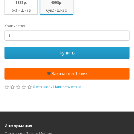
1831p.
4093p.
6х1 - Шкаф
6ув2 - Шкаф
настенный
настенный
"хлебница"
угловой со
Количество
(600*360*310)
стеклом
(600*720*600)
Купить
Заказать в 1 клик
0 отзывов
/
Написать отзыв
Информация
О магазине Туапсе Мебель