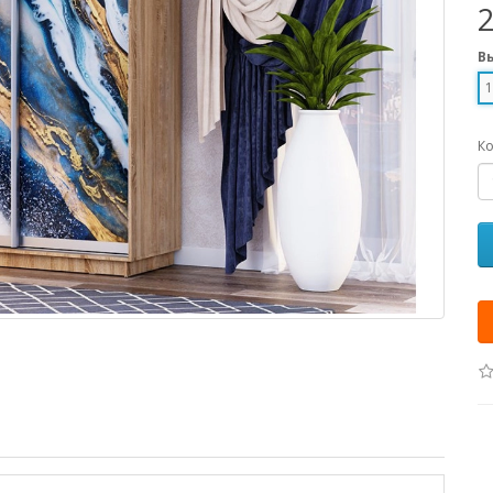
В
1
Ко