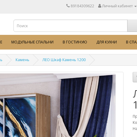
89184309622
Личный кабинет
Е
МОДУЛЬНЫЕ СПАЛЬНИ
В ГОСТИНУЮ
ДЛЯ КУХНИ
В СП
ль
Камень
ЛЕО Шкаф Камень 1200
П
Ко
На