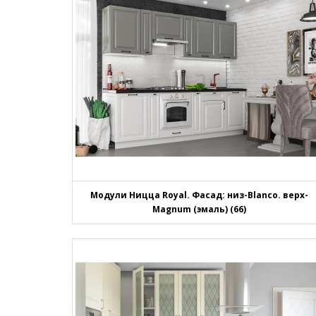
Модули Ницца Royal. Фасад: низ-Blanco. верх-
Magnum (эмаль) (66)