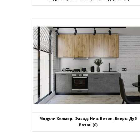
Модули Хелмер. Фасад: Низ: Бетон; Вверх: Дуб
Вотан (0)