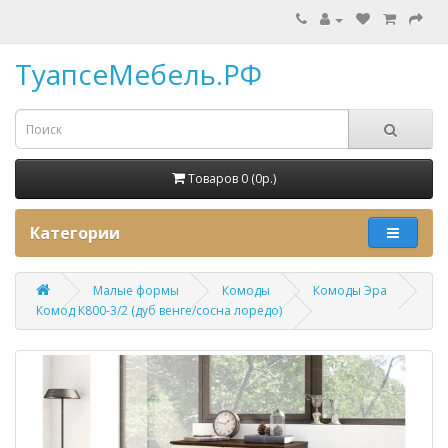
ТуапсеМебель.РФ
Товаров 0 (0p.)
Категории
Малые формы
Комоды
Комоды Эра
Комод К800-3/2 (дуб венге/сосна лоредо)