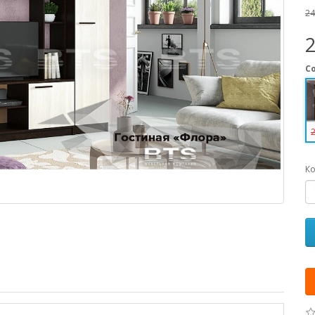
24
С
Ко