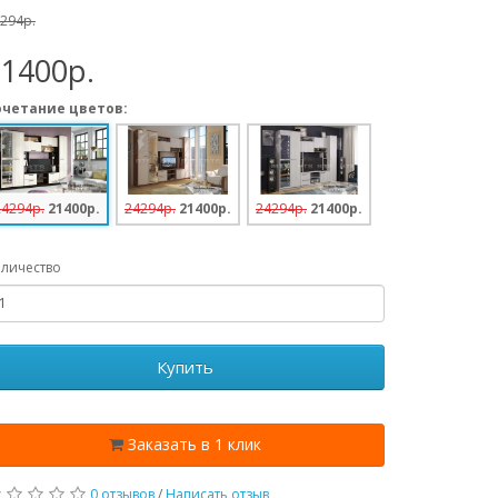
294p.
21400p.
очетание цветов:
24294p.
21400p.
24294p.
21400p.
24294p.
21400p.
личество
Купить
Заказать в 1 клик
0 отзывов
/
Написать отзыв