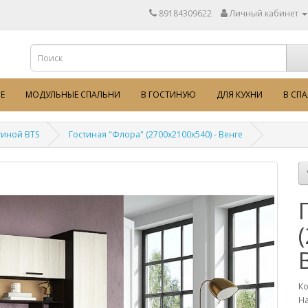
89184309622
Личный кабинет
Е
МОДУЛЬНЫЕ СПАЛЬНИ
В ГОСТИНУЮ
ДЛЯ КУХНИ
В СП
тиной BTS
Гостиная "Флора" (2700х2100х540) - Венге
Ко
На