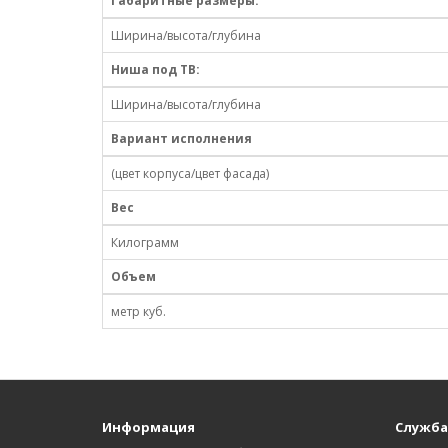
Габаритные размеры:
Ширина/высота/глубина
Ниша под ТВ:
Ширина/высота/глубина
Вариант исполнения
(цвет корпуса/цвет фасада)
Вес
Килограмм
Объем
метр куб.
Информация
Служба