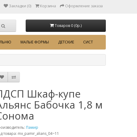
Закладки (0)
Корзина
Оформление заказа
Товаров 0 (0p.)
АЛЬНЮ
МАЛЫЕ ФОРМЫ
ДЕТСКИЕ
СИСТ
ЛДСП Шкаф-купе
Альянс Бабочка 1,8 м
Сонома
роизводитель:
Памир
д товара: mx_pamir_alians_04~11