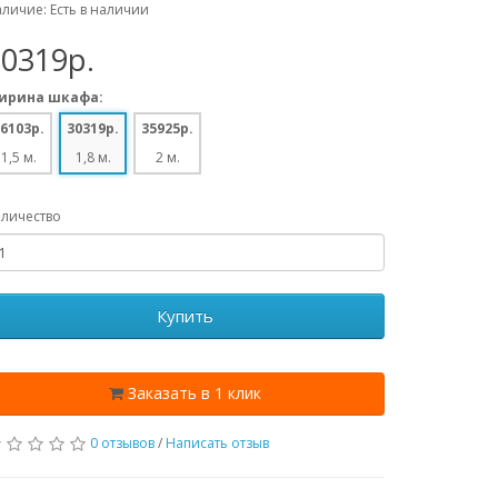
личие: Есть в наличии
30319p.
ирина шкафа:
6103p.
30319p.
35925p.
1,5 м.
1,8 м.
2 м.
личество
Купить
Заказать в 1 клик
0 отзывов
/
Написать отзыв