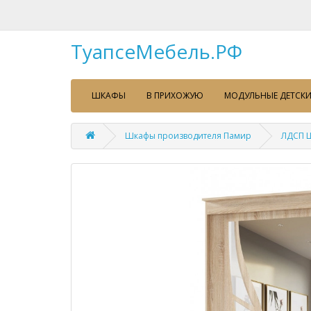
ТуапсеМебель.РФ
ШКАФЫ
В ПРИХОЖУЮ
МОДУЛЬНЫЕ ДЕТСКИ
Шкафы производителя Памир
ЛДСП Ш