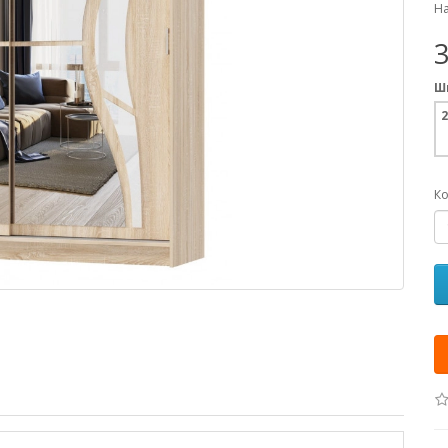
На
Ш
2
Ко