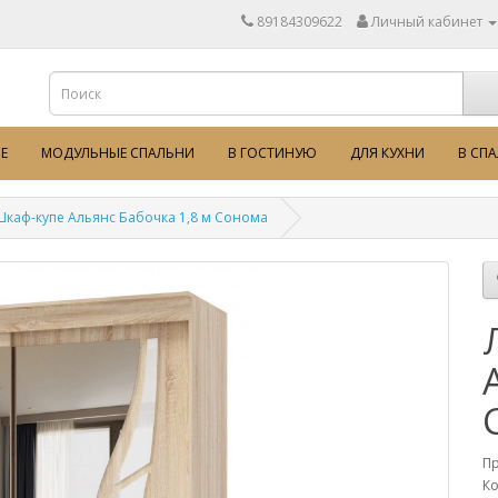
89184309622
Личный кабинет
Е
МОДУЛЬНЫЕ СПАЛЬНИ
В ГОСТИНУЮ
ДЛЯ КУХНИ
В СП
каф-купе Альянс Бабочка 1,8 м Сонома
П
Ко